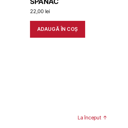
SPANAC
22,00
lei
ADAUGĂ ÎN COȘ
La început
↑