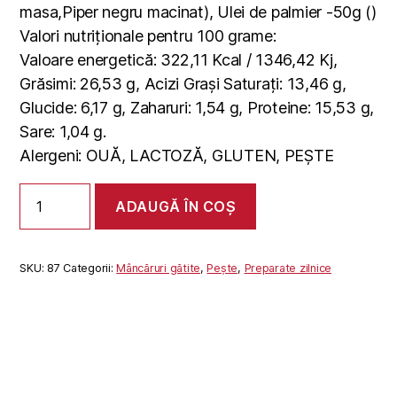
masa,Piper negru macinat), Ulei de palmier -50g ()
Valori nutriționale pentru 100 grame:
Valoare energetică: 322,11 Kcal / 1346,42 Kj,
Grăsimi: 26,53 g, Acizi Grași Saturați: 13,46 g,
Glucide: 6,17 g, Zaharuri: 1,54 g, Proteine: 15,53 g,
Sare: 1,04 g.
Alergeni: OUĂ, LACTOZĂ, GLUTEN, PEȘTE
Cantitate
ADAUGĂ ÎN COȘ
FILE
DE
SALAU
PANE
SKU:
87
Categorii:
Mâncăruri gătite
,
Pește
,
Preparate zilnice