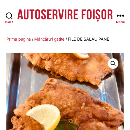
Caută
Meniu
Autoservire
Foisor
Prima pagină
/
Mâncăruri gătite
/ FILE DE SALAU PANE