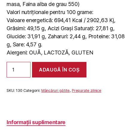
masa, Faina alba de grau 550)
Valori nutriționale pentru 100 grame:
Valoare energetică: 694,41 Kcal / 2902,63 Kj,
Grăsimi: 49,15 g, Acizi Grași Saturați: 27,81 g,
Glucide: 31,91 g, Zaharuri: 2,44 g, Proteine: 31,08
g, Sare: 4,57 g.
Alergeni: OUĂ, LACTOZĂ, GLUTEN
Cantitate
ADAUGĂ ÎN COȘ
CASCAVAL
PANE
SKU:
130
Categorii:
Mâncăruri gătite
,
Preparate zilnice
Informații suplimentare