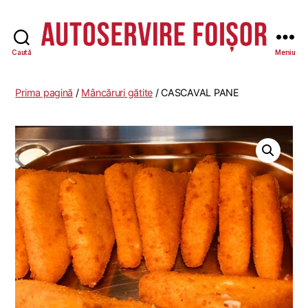
Caută
Meniu
Autoservire
Foisor
Prima pagină
/
Mâncăruri gătite
/ CASCAVAL PANE