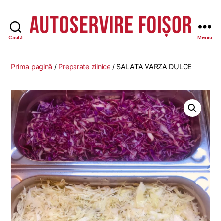
Caută
Meniu
Autoservire
Foisor
Prima pagină
/
Preparate zilnice
/ SALATA VARZA DULCE