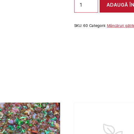
ADAUGĂ Î
SNITEL
DE
PORC
SKU:
60
Categorii:
Mâncăruri gătit