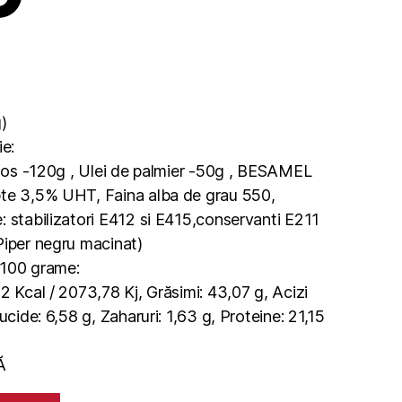
)
ie:
ra os -120g , Ulei de palmier -50g , BESAMEL
pte 3,5% UHT, Faina alba de grau 550,
: stabilizatori E412 si E415,conservanti E211
Piper negru macinat)
u 100 grame:
2 Kcal / 2073,78 Kj, Grăsimi: 43,07 g, Acizi
ucide: 6,58 g, Zaharuri: 1,63 g, Proteine: 21,15
Ă