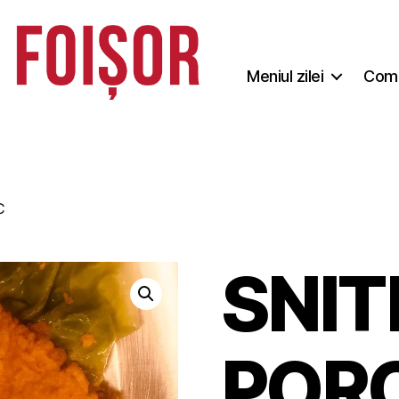
Meniul zilei
Coma
C
SNIT
POR