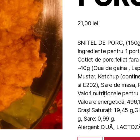
21,00
lei
SNITEL DE PORC, (150g
Ingrediente pentru 1 port
Cotlet de porc feliat fa
-40g (Oua de gaina , La
Mustar, Ketchup (contine
si E202), Sare de masa, 
Valori nutriționale pentr
Valoare energetică: 496,1
Grași Saturați: 19,45 g,Gl
g, Sare: 0,99 g.
Alergeni: OUĂ, LACTOZ
Cantitate