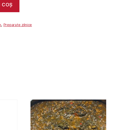
N COȘ
e
,
Preparate zilnice