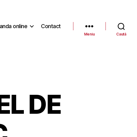
nda online
Contact
Meniu
Caută
EL DE
C