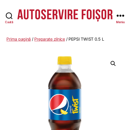
Caută
Meniu
Autoservire
Foisor
Prima pagină
/
Preparate zilnice
/ PEPSI TWIST 0.5 L