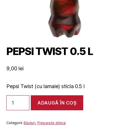
PEPSI TWIST 0.5 L
9,00
lei
Pepsi Twist (cu lamaie) sticla 0.5 l
Cantitate
ADAUGĂ ÎN COȘ
PEPSI
TWIST
0.5
L
Categorii:
Băuturi
,
Preparate zilnice