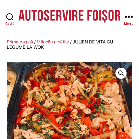
Caută
Meniu
Autoservire
Foisor
Prima pagină
/
Mâncăruri gătite
/ JULIEN DE VITA CU
LEGUME LA WOK