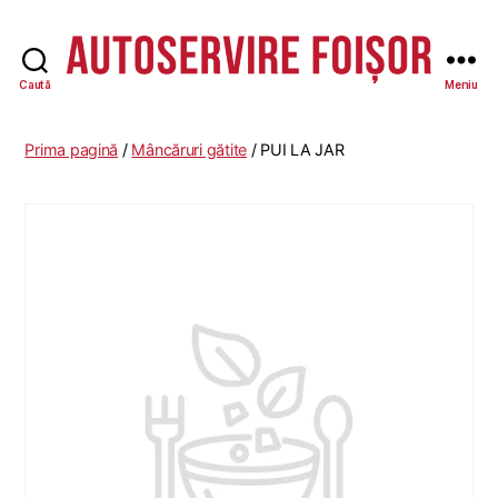
Caută
Meniu
Autoservire
Foisor
Prima pagină
/
Mâncăruri gătite
/ PUI LA JAR