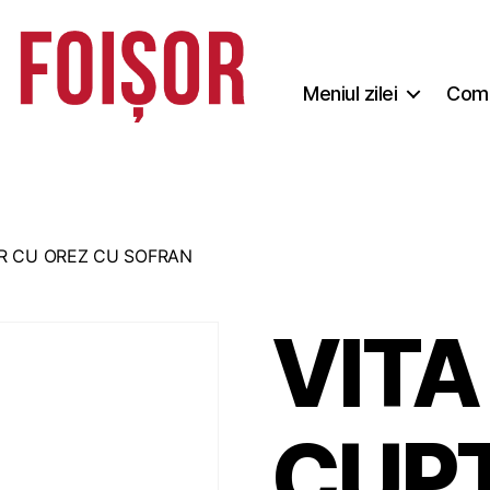
Meniul zilei
Coma
OR CU OREZ CU SOFRAN
VITA
CUP