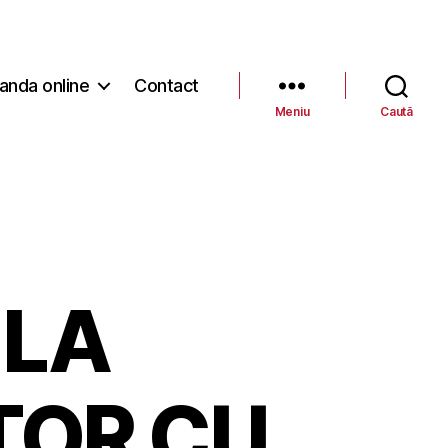
nda online
Contact
Meniu
Caută
 LA
TOR CU