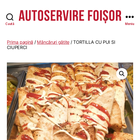
Caută
Meniu
Autoservire
Foisor
Prima pagină
/
Mâncăruri gătite
/ TORTILLA CU PUI SI
CIUPERCI