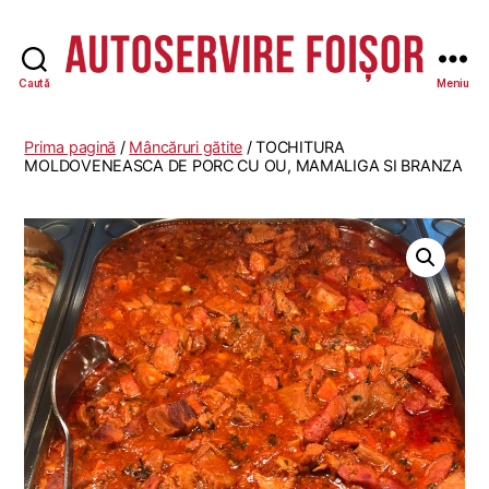
Caută
Meniu
Autoservire
Foisor
Prima pagină
/
Mâncăruri gătite
/ TOCHITURA
MOLDOVENEASCA DE PORC CU OU, MAMALIGA SI BRANZA