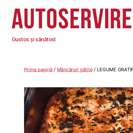
Autoservire
Gustos și sănătos!
Foisor
Prima pagină
/
Mâncăruri gătite
/ LEGUME GRATI