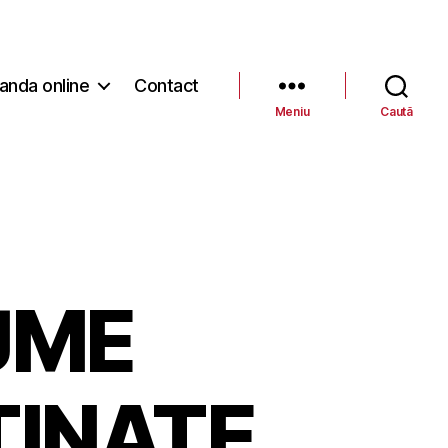
nda online
Contact
Meniu
Caută
UME
TINATE