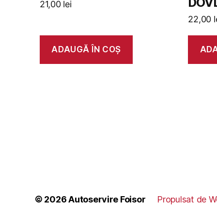
DOVL
21,00
lei
22,00
l
ADAUGĂ ÎN COȘ
ADA
© 2026
Autoservire Foisor
Propulsat de W