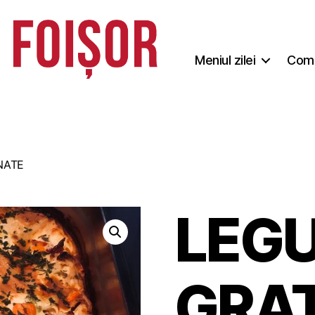
Meniul zilei
Coma
NATE
LEG
GRA