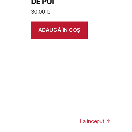
DE PUI
30,00
lei
ADAUGĂ ÎN COȘ
La început
↑