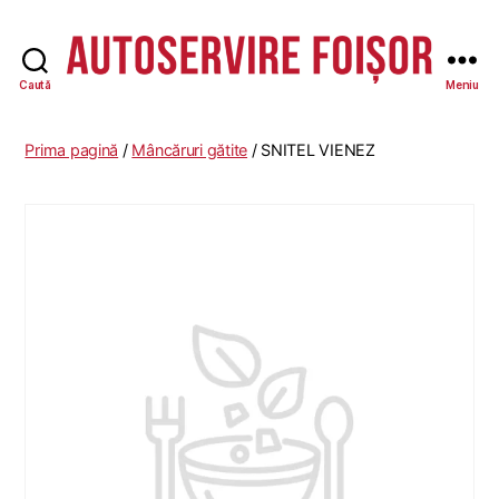
Caută
Meniu
Autoservire
Foisor
Prima pagină
/
Mâncăruri gătite
/ SNITEL VIENEZ