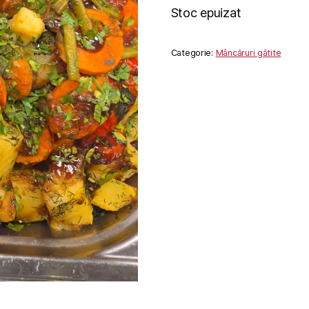
Stoc epuizat
Categorie:
Mâncăruri gătite