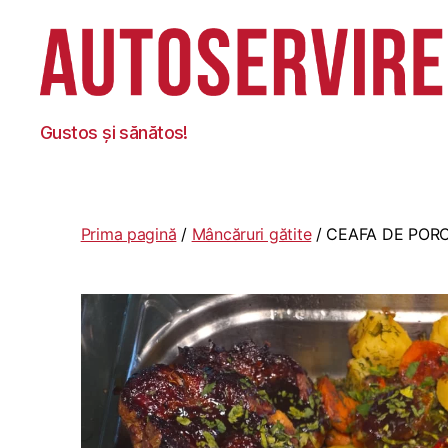
Autoservire
Gustos și sănătos!
Foisor
Prima pagină
/
Mâncăruri gătite
/ CEAFA DE POR