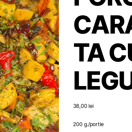
CAR
TA C
LEG
38,00
lei
200 g./portie