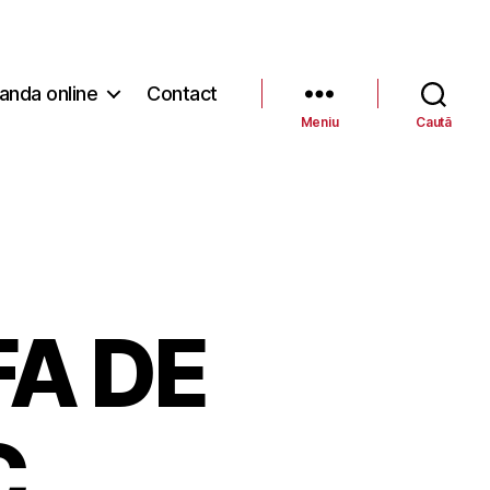
nda online
Contact
Meniu
Caută
A DE
C