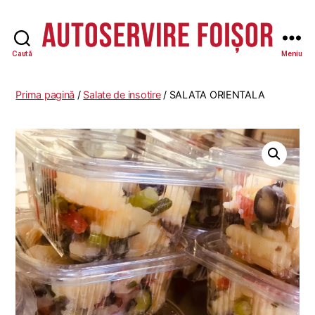
Caută
Meniu
Autoservire
Foisor
Prima pagină
/
Salate de insotire
/ SALATA ORIENTALA