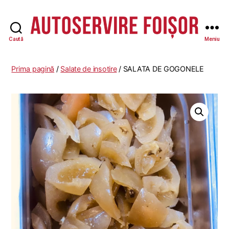
Caută
Meniu
Autoservire
Foisor
Prima pagină
/
Salate de insotire
/ SALATA DE GOGONELE