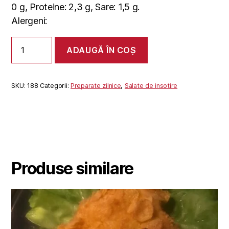
0 g, Proteine: 2,3 g, Sare: 1,5 g.
Alergeni:
Cantitate
ADAUGĂ ÎN COȘ
SALATA
DE
GOGONELE
SKU:
188
Categorii:
Preparate zilnice
,
Salate de insotire
Produse similare