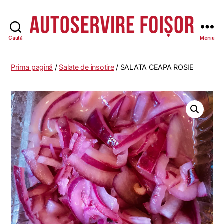
Caută
Meniu
Autoservire
Foisor
Prima pagină
/
Salate de insotire
/ SALATA CEAPA ROSIE