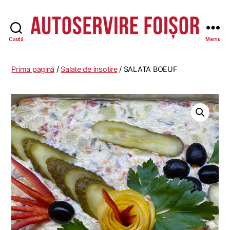
Caută
Meniu
Autoservire
Foisor
Prima pagină
/
Salate de insotire
/ SALATA BOEUF