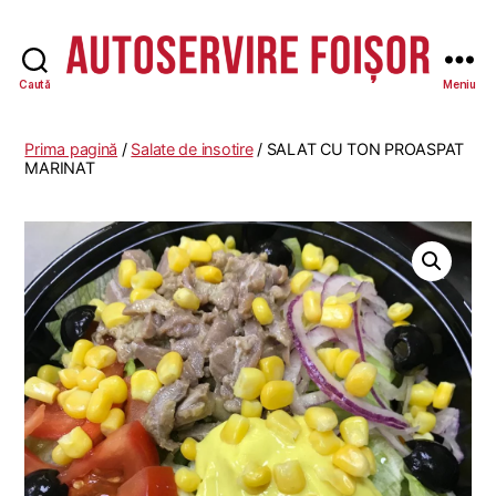
Caută
Meniu
Autoservire
Foisor
Prima pagină
/
Salate de insotire
/ SALAT CU TON PROASPAT
MARINAT