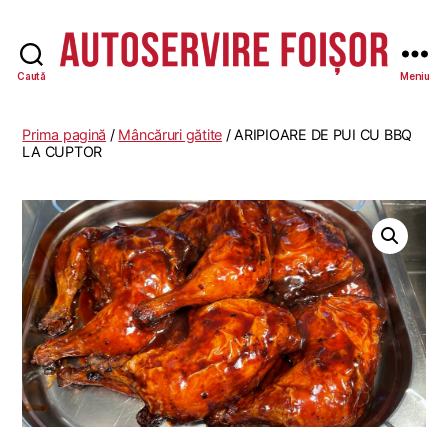
Caută
Meniu
Autoservire
Foisor
Prima pagină
/
Mâncăruri gătite
/ ARIPIOARE DE PUI CU BBQ
LA CUPTOR