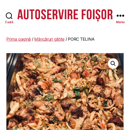
Caută
Meniu
Autoservire
Foisor
Prima pagină
/
Mâncăruri gătite
/ PORC TELINA