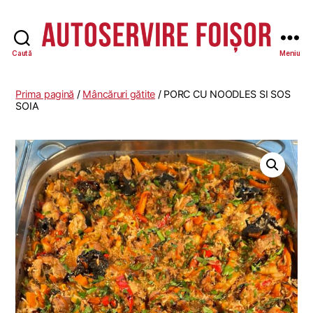
Caută
Meniu
Autoservire
Foisor
Prima pagină
/
Mâncăruri gătite
/ PORC CU NOODLES SI SOS
SOIA