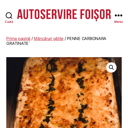
Caută
Meniu
Autoservire
Foisor
Prima pagină
/
Mâncăruri gătite
/ PENNE CARBONARA
GRATINATE`