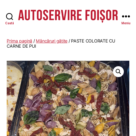
Caută
Meniu
Autoservire
Foisor
Prima pagină
/
Mâncăruri gătite
/ PASTE COLORATE CU
CARNE DE PUI