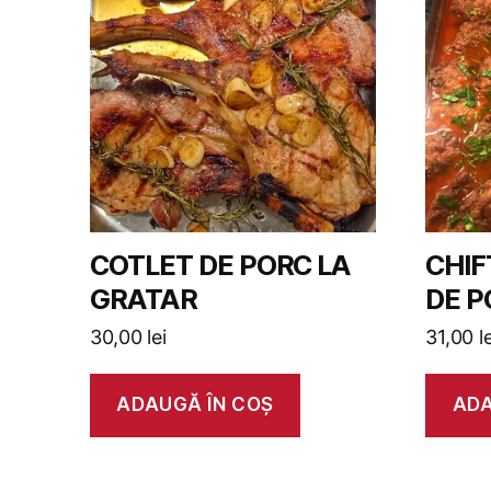
COTLET DE PORC LA
CHIF
GRATAR
DE P
30,00
lei
31,00
l
ADAUGĂ ÎN COȘ
ADA