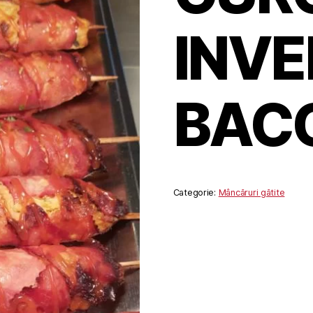
INVE
BAC
Categorie:
Mâncăruri gătite