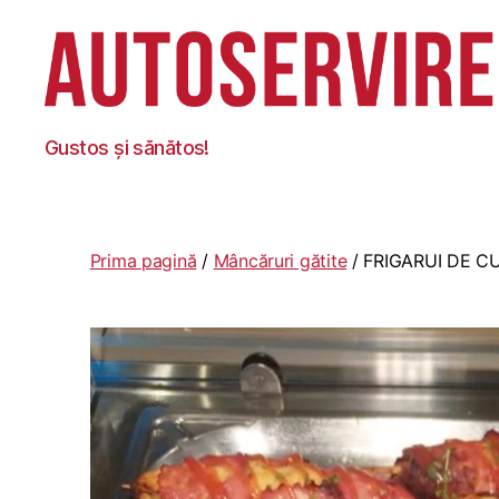
Autoservire
Gustos și sănătos!
Foisor
Prima pagină
/
Mâncăruri gătite
/ FRIGARUI DE C