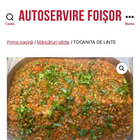
Caută
Meniu
Autoservire
Foisor
Prima pagină
/
Mâncăruri gătite
/ TOCANITA DE LINTE