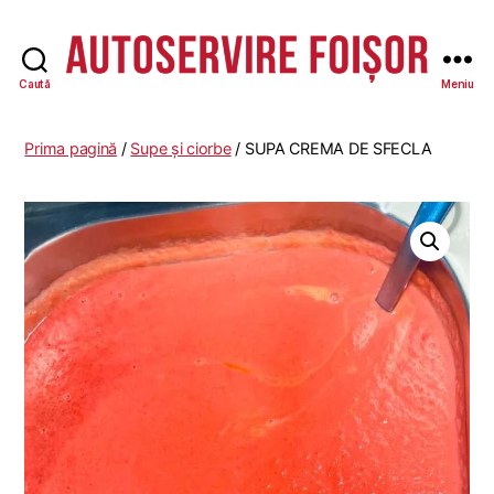
Caută
Meniu
Autoservire
Foisor
Prima pagină
/
Supe și ciorbe
/ SUPA CREMA DE SFECLA