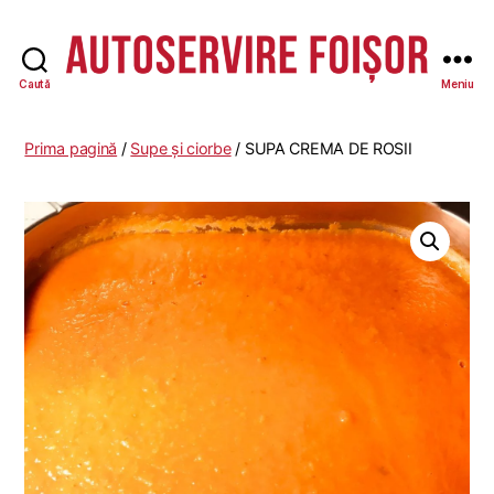
Caută
Meniu
Autoservire
Foisor
Prima pagină
/
Supe și ciorbe
/ SUPA CREMA DE ROSII