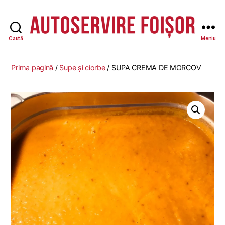
Caută
Meniu
Autoservire
Foisor
Prima pagină
/
Supe și ciorbe
/ SUPA CREMA DE MORCOV