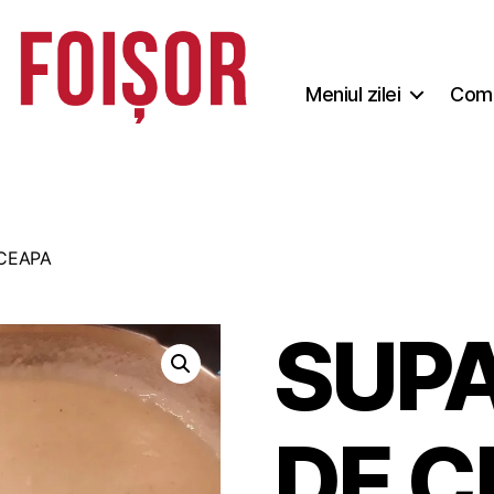
Meniul zilei
Coma
CEAPA
SUP
DE C