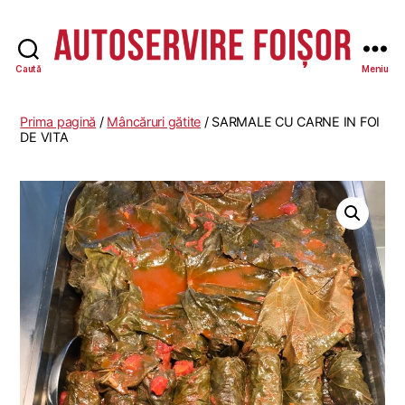
Caută
Meniu
Autoservire
Foisor
Prima pagină
/
Mâncăruri gătite
/ SARMALE CU CARNE IN FOI
DE VITA