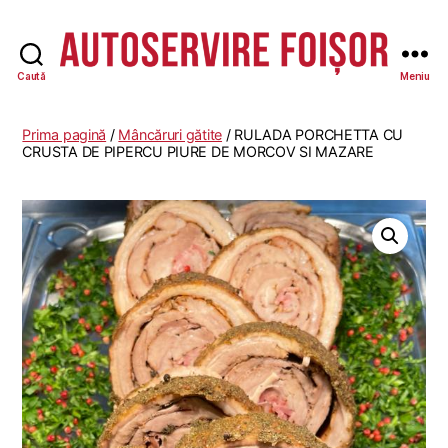
Caută
Meniu
Autoservire
Foisor
Prima pagină
/
Mâncăruri gătite
/ RULADA PORCHETTA CU
CRUSTA DE PIPERCU PIURE DE MORCOV SI MAZARE