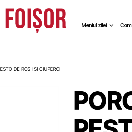
Meniul zilei
Coma
ESTO DE ROSII SI CIUPERCI
PORC
PEST