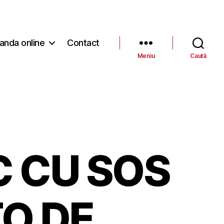
nda online
Contact
Meniu
Caută
 CU SOS
O DE