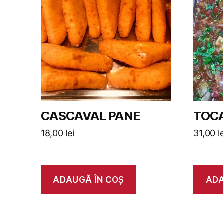
CASCAVAL PANE
TOCA
18,00
lei
31,00
l
ADAUGĂ ÎN COȘ
ADA