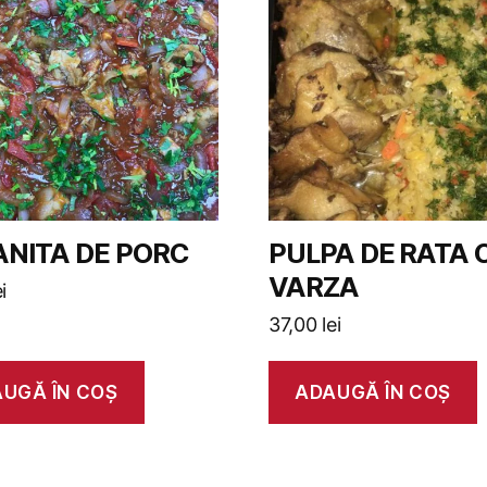
NITA DE PORC
PULPA DE RATA 
VARZA
ei
37,00
lei
UGĂ ÎN COȘ
ADAUGĂ ÎN COȘ