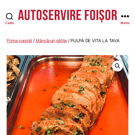
Caută
Meniu
Autoservire
Foisor
Prima pagină
/
Mâncăruri gătite
/ PULPA DE VITA LA TAVA