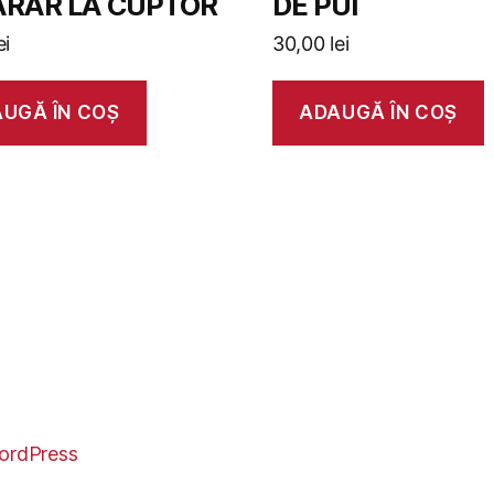
ARAR LA CUPTOR
DE PUI
ei
30,00
lei
UGĂ ÎN COȘ
ADAUGĂ ÎN COȘ
ordPress