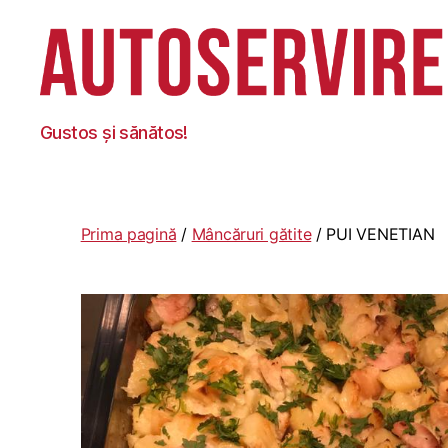
Autoservire
Gustos și sănătos!
Foisor
Prima pagină
/
Mâncăruri gătite
/ PUI VENETIAN