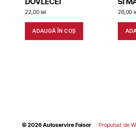
DOVLECEI
SI M
22,00
lei
26,00
l
ADAUGĂ ÎN COȘ
ADA
© 2026
Autoservire Foisor
Propulsat de W