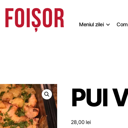
Meniul zilei
Coma
PUI 
28,00
lei