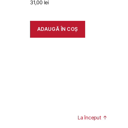
31,00
lei
ADAUGĂ ÎN COȘ
La început
↑