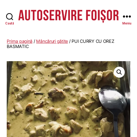
Caută
Meniu
Autoservire
Foisor
Prima pagină
/
Mâncăruri gătite
/ PUI CURRY CU OREZ
BASMATIC