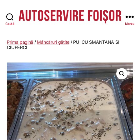
Caută
Meniu
Autoservire
Foisor
Prima pagină
/
Mâncăruri gătite
/ PUI CU SMANTANA SI
CIUPERCI