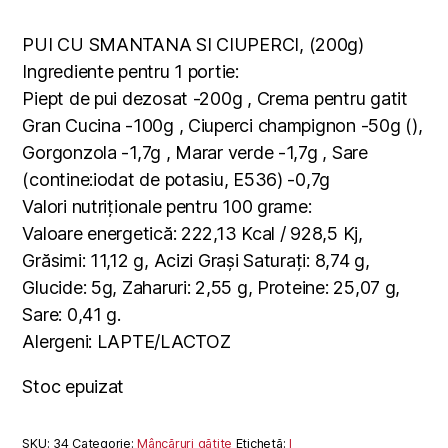
PUI CU SMANTANA SI CIUPERCI, (200g)
Ingrediente pentru 1 portie:
Piept de pui dezosat -200g , Crema pentru gatit
Gran Cucina -100g , Ciuperci champignon -50g (),
Gorgonzola -1,7g , Marar verde -1,7g , Sare
(contine:iodat de potasiu, E536) -0,7g
Valori nutriționale pentru 100 grame:
Valoare energetică: 222,13 Kcal / 928,5 Kj,
Grăsimi: 11,12 g, Acizi Grași Saturați: 8,74 g,
Glucide: 5g, Zaharuri: 2,55 g, Proteine: 25,07 g,
Sare: 0,41 g.
Alergeni: LAPTE/LACTOZ
Stoc epuizat
SKU:
34
Categorie:
Mâncăruri gătite
Etichetă:
I