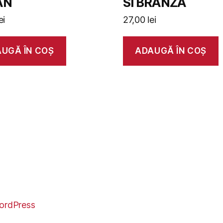
AN
SI BRANZA
ei
27,00
lei
UGĂ ÎN COȘ
ADAUGĂ ÎN COȘ
ordPress