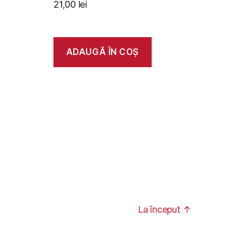
21,00
lei
ADAUGĂ ÎN COȘ
La început
↑