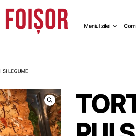
Meniul zilei
Coma
I SI LEGUME
TORT
PUI 