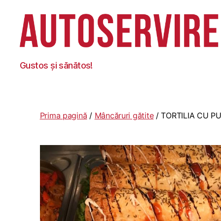
Autoservire
Gustos și sănătos!
Foisor
Prima pagină
/
Mâncăruri gătite
/ TORTILIA CU PU