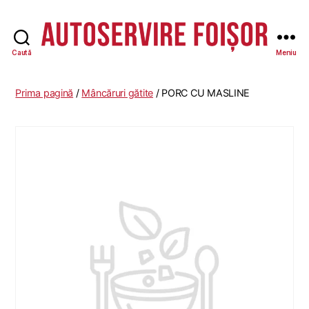
Caută
Meniu
Autoservire
Foisor
Prima pagină
/
Mâncăruri gătite
/ PORC CU MASLINE