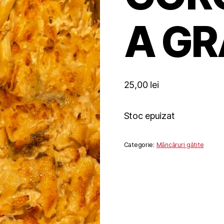
A GR
25,00
lei
Stoc epuizat
Categorie:
Mâncăruri gătite