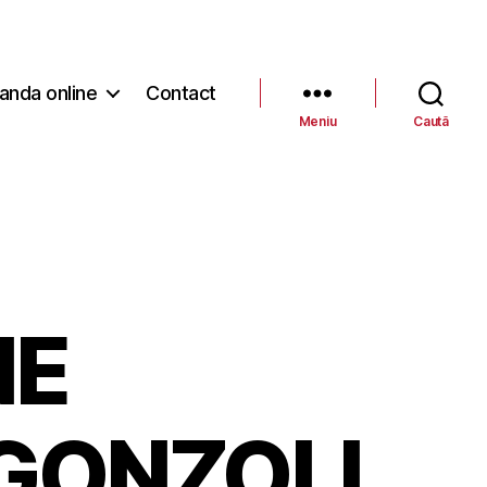
nda online
Contact
Meniu
Caută
NE
GONZOLL