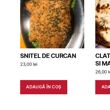
SNITEL DE CURCAN
CLAT
SI M
23,00
lei
26,00
l
ADAUGĂ ÎN COȘ
ADA