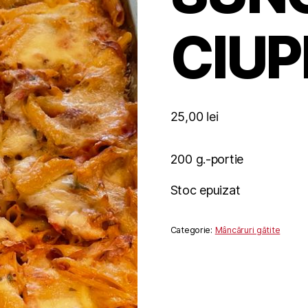
CIUP
25,00
lei
200 g.-portie
Stoc epuizat
Categorie:
Mâncăruri gătite