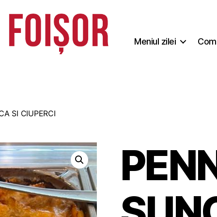
Meniul zilei
Coma
A SI CIUPERCI
PENN
SUNC