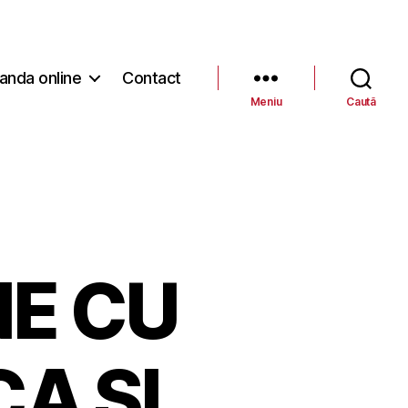
nda online
Contact
Meniu
Caută
E CU
A SI