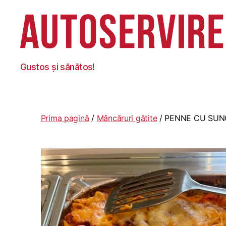
Autoservire
Gustos și sănătos!
Foisor
Prima pagină
/
Mâncăruri gătite
/ PENNE CU SUNC