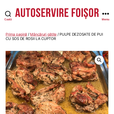
Caută
Meniu
Autoservire
Foisor
Prima pagină
/
Mâncăruri gătite
/ PULPE DEZOSATE DE PUI
CU SOS DE ROSII LA CUPTOR