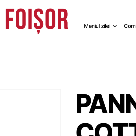
Meniul zilei
Coma
PAN
COT