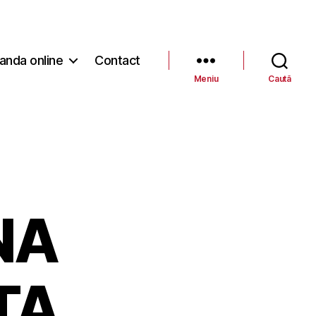
nda online
Contact
Meniu
Caută
NA
TA