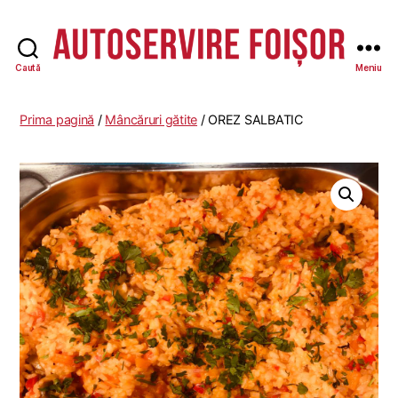
Caută
Meniu
Autoservire
Foisor
Prima pagină
/
Mâncăruri gătite
/ OREZ SALBATIC