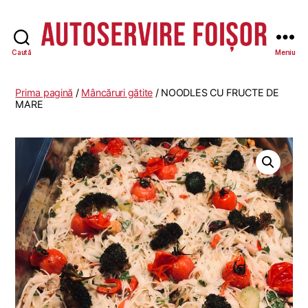
Caută
Meniu
Autoservire
Foisor
Prima pagină
/
Mâncăruri gătite
/ NOODLES CU FRUCTE DE
MARE