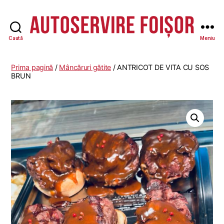
Caută
Meniu
Autoservire
Foisor
Prima pagină
/
Mâncăruri gătite
/ ANTRICOT DE VITA CU SOS
BRUN