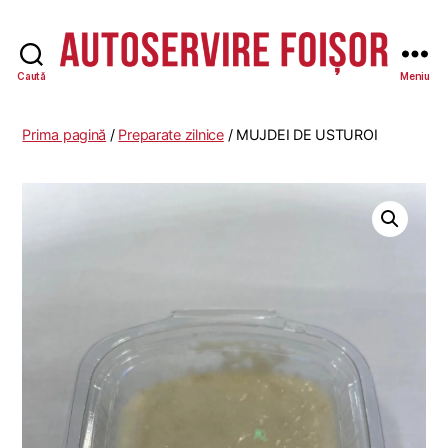
Caută
Meniu
Autoservire
Foisor
Prima pagină
/
Preparate zilnice
/ MUJDEI DE USTUROI