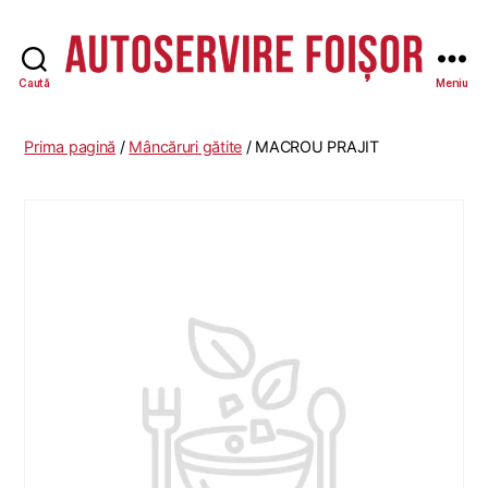
Caută
Meniu
Autoservire
Foisor
Prima pagină
/
Mâncăruri gătite
/ MACROU PRAJIT