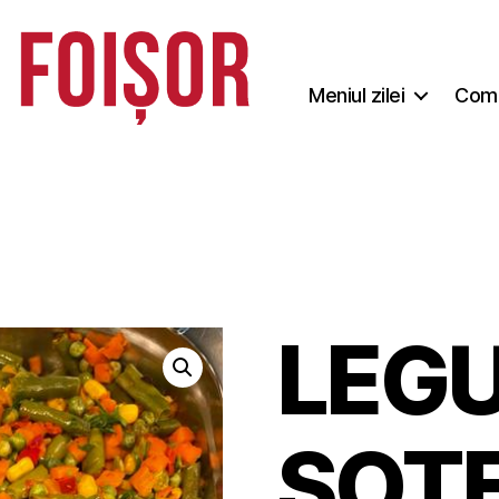
Meniul zilei
Coma
LEG
SOT