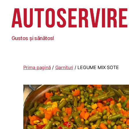
Autoservire
Gustos și sănătos!
Foisor
Prima pagină
/
Garnituri
/ LEGUME MIX SOTE