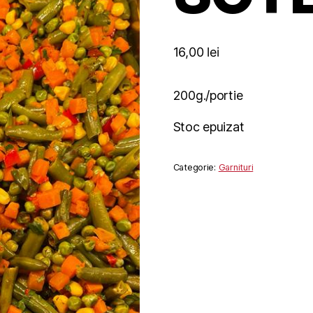
16,00
lei
200g./portie
Stoc epuizat
Categorie:
Garnituri