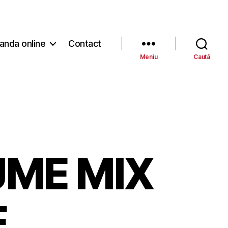
nda online
Contact
Meniu
Caută
UME MIX
E