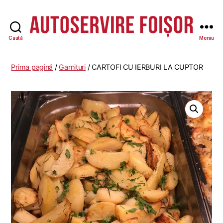
Caută
Meniu
Autoservire
Foisor
Prima pagină
/
Garnituri
/ CARTOFI CU IERBURI LA CUPTOR